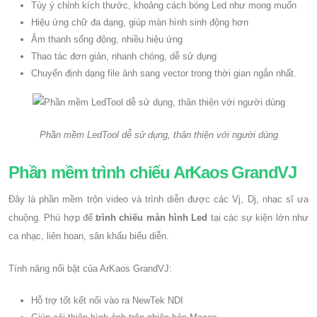
Tùy ý chỉnh kích thước, khoảng cách bóng Led như mong muốn
Hiệu ứng chữ đa dạng, giúp màn hình sinh động hơn
Âm thanh sống động, nhiều hiệu ứng
Thao tác đơn giản, nhanh chóng, dễ sử dụng
Chuyển định dạng file ảnh sang vector trong thời gian ngắn nhất.
Phần mềm LedTool dễ sử dụng, thân thiện với người dùng
Phần mềm trình chiếu ArKaos GrandVJ
Đây là phần mềm trộn video và trình diễn được các Vj, Dj, nhạc sĩ ưa
chuộng. Phù hợp để
trình chiếu màn hình Led
tại các sự kiện lớn như
ca nhạc, liên hoan, sân khấu biểu diễn.
Tính năng nổi bật của ArKaos GrandVJ:
Hỗ trợ tốt kết nối vào ra NewTek NDI